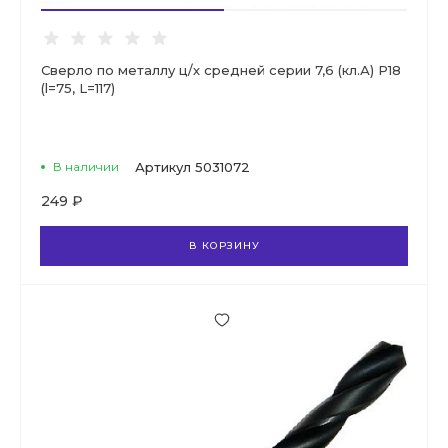
Сверло по металлу ц/х средней серии 7,6 (кл.А) Р18
(l=75, L=117)
В наличии
Артикул
5031072
249 ₽
В КОРЗИНУ