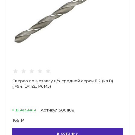
Сверло по металлу ц/х средней серии 11,2 (кл.В)
(l=94, L=142, Р6М5)
В наличии
Артикул
5001108
169 ₽
В КОРЗИНУ