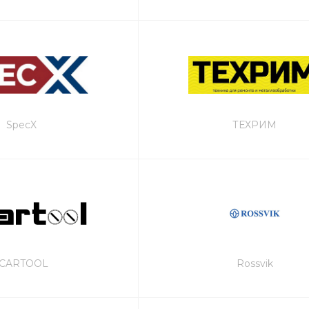
SpecX
ТЕХРИМ
ICARTOOL
Rossvik