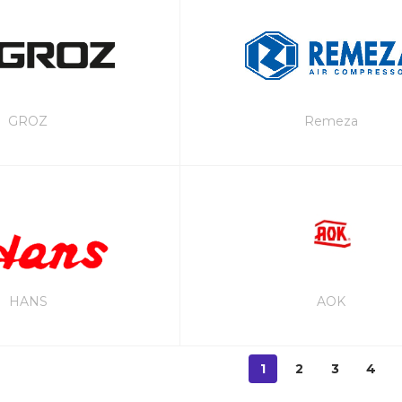
GROZ
Remeza
HANS
AOK
1
2
3
4