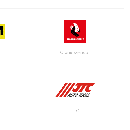
Станкоимпорт
JTC