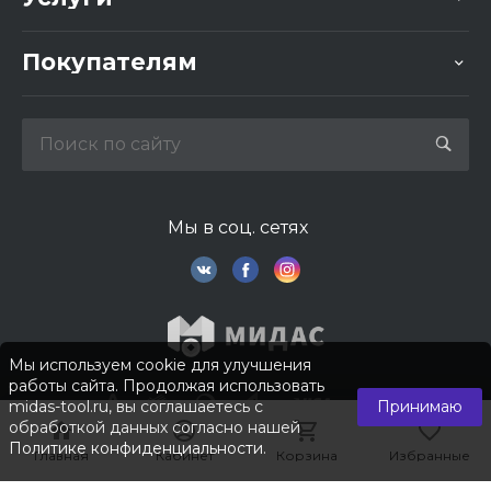
Покупателям
Мы в соц. сетях
Мы используем cookie для улучшения
работы сайта. Продолжая использовать
midas-tool.ru, вы соглашаетесь с
Принимаю
обработкой данных согласно нашей
Политике конфиденциальности
.
Главная
Главная
Кабинет
Кабинет
Корзина
Корзина
Избранные
Избранные
© 2026 © Компания «Мидас». Все права защищены.