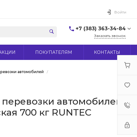
Войти
+7 (383) 363-34-84
Заказать звонок
+7 (383) 363-34-84
АКЦИИ
ПОКУПАТЕЛЯМ
КОНТАКТЫ
г. Новосибирск, ул.
Макаренко, д 44
Пн-Пт: 9:00-18:00 Cб:
10:00-15:00 Вс: Выходной
еревозки автомобилей
/
office@midas-tool.ru
 перевозки автомобилей
кая 700 кг RUNTEC