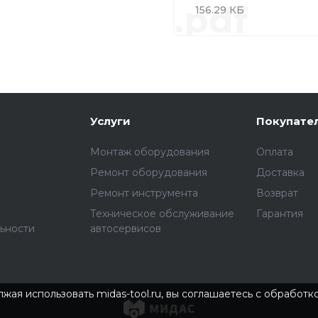
.pdf
156.29 КБ
Услуги
Покупате
Монтаж оборудования
Оплата
Ремонт оборудования
Доставка
Ремонт инструмента
Возврат
Техническое обслуживание
Гарантия
ьности
автосервисов
жая использовать midas-tool.ru, вы соглашаетесь с обработ