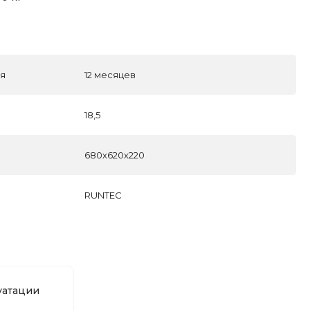
ля
12 месяцев
18,5
680х620х220
RUNTEC
уатации