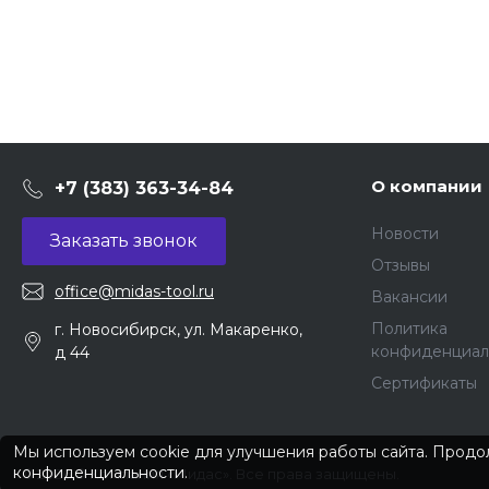
О компании
+7 (383) 363-34-84
Новости
Заказать звонок
Отзывы
office@midas-tool.ru
Вакансии
Политика
г. Новосибирск, ул. Макаренко,
конфиденциал
д 44
Сертификаты
Мы используем cookie для улучшения работы сайта. Продол
конфиденциальности
.
© 2026 © Компания «Мидас». Все права защищены.