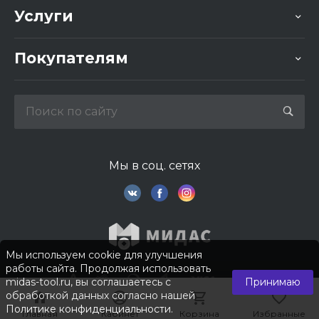
Услуги
Покупателям
Мы в соц. сетях
Мы используем cookie для улучшения
работы сайта. Продолжая использовать
midas-tool.ru, вы соглашаетесь с
Принимаю
обработкой данных согласно нашей
Политике конфиденциальности
.
Главная
Главная
Кабинет
Кабинет
Корзина
Корзина
Избранные
Избранные
© 2026 © Компания «Мидас». Все права защищены.