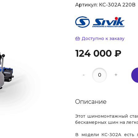
Артикул:
КС-302А 220В
Доступно к заказу
124 000 ₽
-
+
Описание
Этот шиномонтажный стан
бескамерных шин на легко
В модели КС-302А есть 