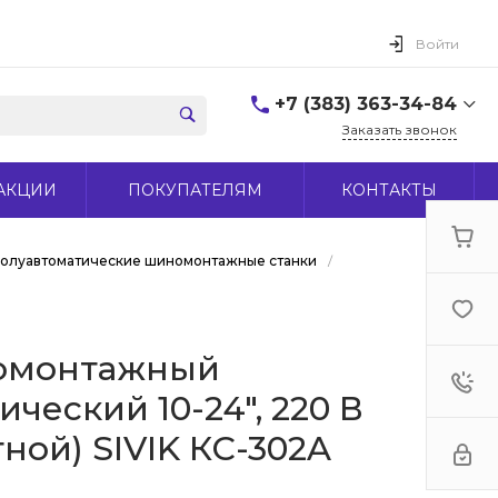
Войти
+7 (383) 363-34-84
Заказать звонок
+7 (383) 363-34-84
АКЦИИ
ПОКУПАТЕЛЯМ
КОНТАКТЫ
г. Новосибирск, ул.
Макаренко, д 44
Пн-Пт: 9:00-18:00 Cб:
10:00-15:00 Вс: Выходной
олуавтоматические шиномонтажные станки
/
office@midas-tool.ru
омонтажный
ческий 10-24", 220 В
ной) SIVIK КС-302A