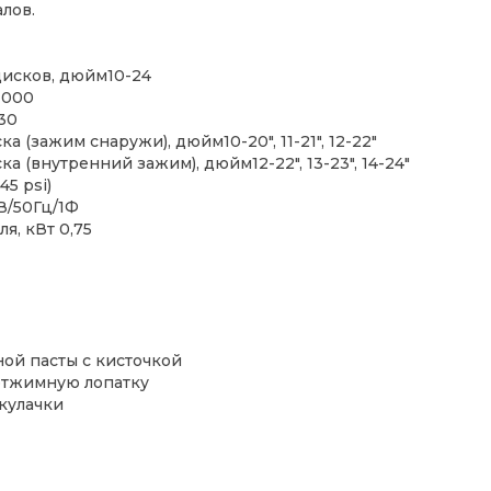
лов.
исков, дюйм10-24
1000
30
 (зажим снаружи), дюйм10-20", 11-21", 12-22"
 (внутренний зажим), дюйм12-22", 13-23", 14-24"
5 psi)
В/50Гц/1Ф
я, кВт 0,75
ой пасты с кисточкой
отжимную лопатку
кулачки