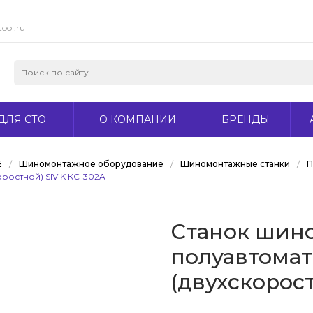
ool.ru
ДЛЯ СТО
О КОМПАНИИ
БРЕНДЫ
Е
/
Шиномонтажное оборудование
/
Шиномонтажные станки
/
П
ростной) SIVIK КС-302A
Станок шин
полуавтомати
(двухскорост