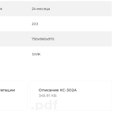
ля
24 месяца
203
750х960х970
SIVIK
уатации
Описание КС-302А
345.91 КБ
.pdf