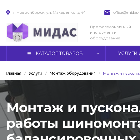
г. Новосибирск, ул. Макаренко, д 44
office@midas-t
Профессиональный
инструмент и
оборудование
КАТАЛОГ ТОВАРОВ
УСЛУГИ 
Главная
/
Услуги
/
Монтаж оборудования
/
Монтаж и пускон
Монтаж и пускон
работы шиномонт
балансировочных 