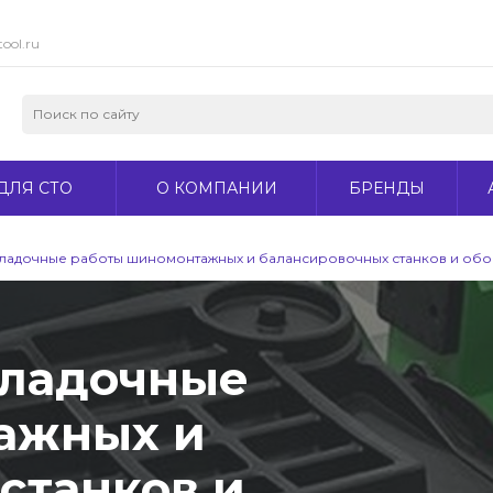
ool.ru
ДЛЯ СТО
О КОМПАНИИ
БРЕНДЫ
аладочные работы шиномонтажных и балансировочных станков и об
аладочные
ажных и
станков и