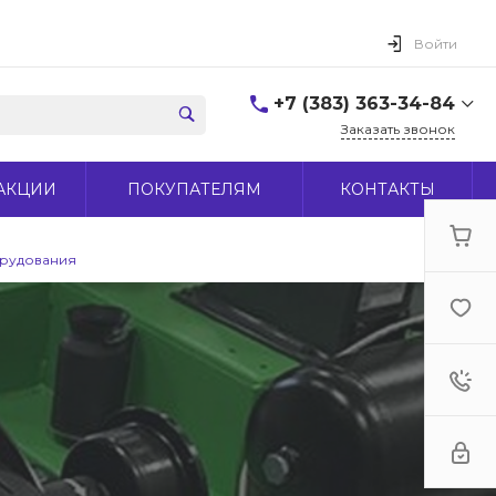
Войти
+7 (383) 363-34-84
Заказать звонок
+7 (383) 363-34-84
АКЦИИ
ПОКУПАТЕЛЯМ
КОНТАКТЫ
г. Новосибирск, ул.
Макаренко, д 44
Пн-Пт: 9:00-18:00 Cб:
10:00-15:00 Вс: Выходной
орудования
office@midas-tool.ru