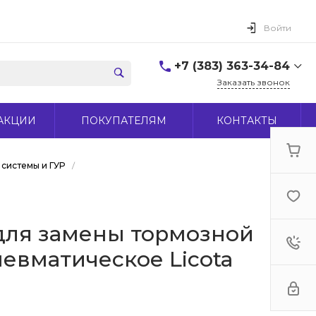
Войти
+7 (383) 363-34-84
Заказать звонок
+7 (383) 363-34-84
АКЦИИ
ПОКУПАТЕЛЯМ
КОНТАКТЫ
г. Новосибирск, ул.
Макаренко, д 44
Пн-Пт: 9:00-18:00 Cб:
10:00-15:00 Вс: Выходной
системы и ГУР
/
office@midas-tool.ru
для замены тормозной
евматическое Licota