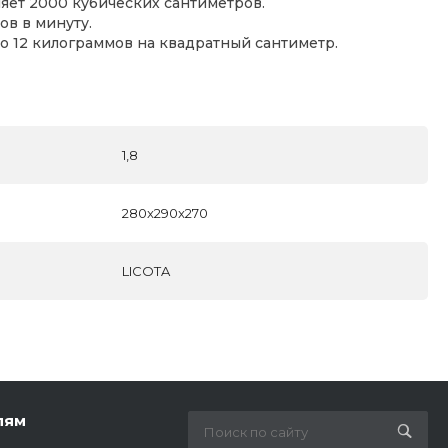
яет 2000 кубических сантиметров.
ов в минуту.
до 12 килограммов на квадратный сантиметр.
1,8
280x290x270
LICOTA
лям