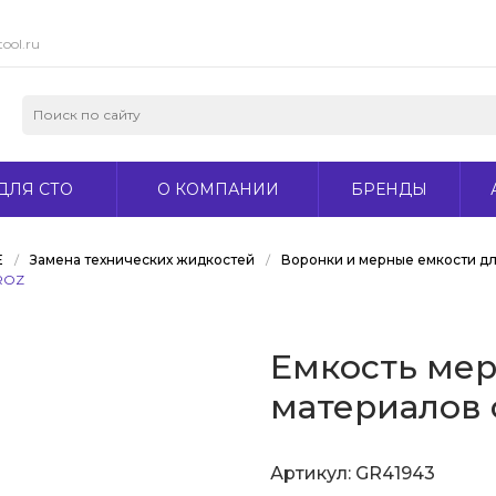
ool.ru
ДЛЯ СТО
О КОМПАНИИ
БРЕНДЫ
Е
/
Замена технических жидкостей
/
Воронки и мерные емкости дл
GROZ
Емкость мер
материалов 
Артикул:
GR41943