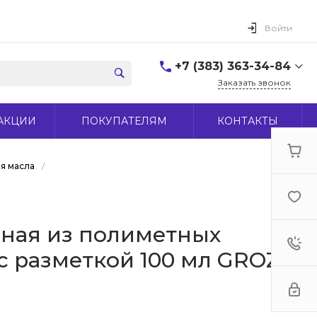
Войти
+7 (383) 363-34-84
Заказать звонок
+7 (383) 363-34-84
АКЦИИ
ПОКУПАТЕЛЯМ
КОНТАКТЫ
г. Новосибирск, ул.
Макаренко, д 44
Пн-Пт: 9:00-18:00 Cб:
10:00-15:00 Вс: Выходной
я масла
/
office@midas-tool.ru
ная из полиметных
с разметкой 100 мл GROZ