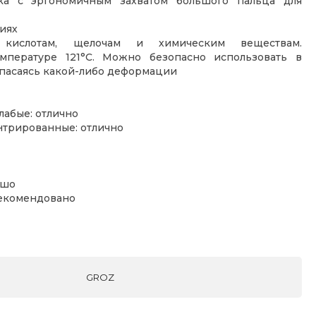
ка с эргономичным захватом большого пальца для
иях
кислотам, щелочам и химическим веществам.
мпературе 121°C. Можно безопасно использовать в
опасаясь какой-либо деформации
лабые: отлично
нтрированные: отлично
ошо
рекомендовано
GROZ