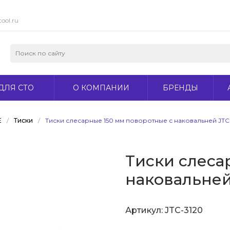
ool.ru
ДЛЯ СТО
О КОМПАНИИ
БРЕНДЫ
Е
/
Тиски
/
Тиски слесарные 150 мм поворотные с наковальней JTC
Тиски слеса
наковальней
Артикул:
JTC-3120