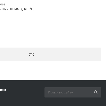
мм.
10/200 мм. (Д/Ш/В)
JTC
лям