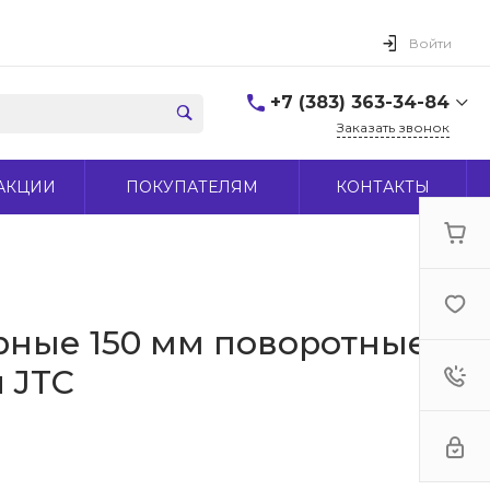
Войти
+7 (383) 363-34-84
Заказать звонок
+7 (383) 363-34-84
АКЦИИ
ПОКУПАТЕЛЯМ
КОНТАКТЫ
г. Новосибирск, ул.
Макаренко, д 44
Пн-Пт: 9:00-18:00 Cб:
10:00-15:00 Вс: Выходной
office@midas-tool.ru
рные 150 мм поворотные с
 JTC