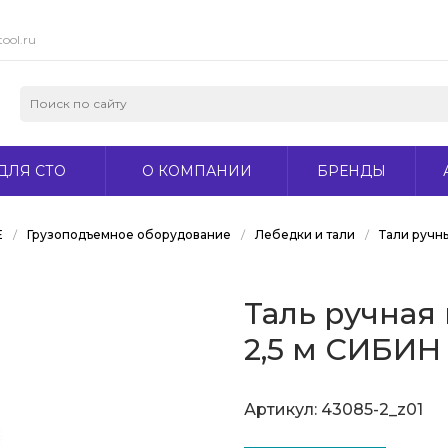
ool.ru
ДЛЯ СТО
О КОМПАНИИ
БРЕНДЫ
Е
/
Грузоподъемное оборудование
/
Лебедки и тали
/
Тали ручн
Таль ручная
2,5 м СИБИН
Артикул:
43085-2_z01