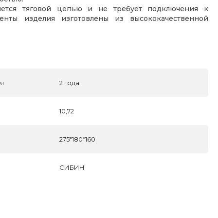
яется тяговой цепью и не требует подключения к
менты изделия изготовлены из высококачественной
ля
2 года
10,72
275*180*160
СИБИН