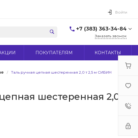
Войти
+7 (383) 363-34-84
Заказать звонок
+7 (383) 363-34-84
АКЦИИ
ПОКУПАТЕЛЯМ
КОНТАКТЫ
г. Новосибирск, ул.
Макаренко, д 44
Пн-Пт: 9:00-18:00 Cб:
10:00-15:00 Вс: Выходной
ые
/
Таль ручная цепная шестеренная 2,0 т 2,5 м СИБИН
office@midas-tool.ru
 цепная шестеренная 2,0 т