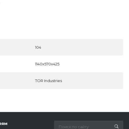
104
1140х570х425
TOR Industries
лям