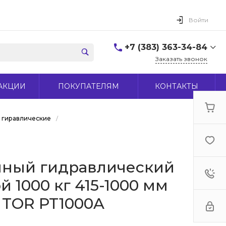
Войти
+7 (383) 363-34-84
Заказать звонок
+7 (383) 363-34-84
АКЦИИ
ПОКУПАТЕЛЯМ
КОНТАКТЫ
г. Новосибирск, ул.
Макаренко, д 44
Пн-Пт: 9:00-18:00 Cб:
10:00-15:00 Вс: Выходной
в гиравлические
/
office@midas-tool.ru
мный гидравлический
 1000 кг 415-1000 мм
) TOR PT1000A