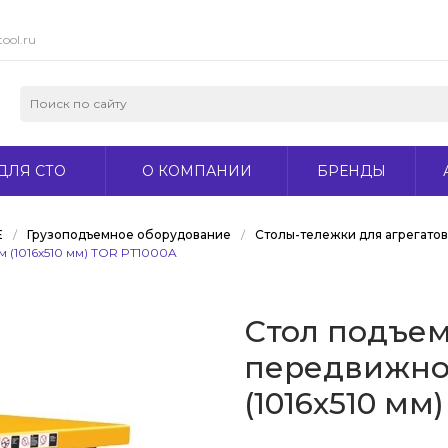
ool.ru
ДЛЯ СТО
О КОМПАНИИ
БРЕНДЫ
Е
/
Грузоподъемное оборудование
/
Столы-тележки для агрегато
 (1016х510 мм) TOR PT1000A
Стол подъе
передвижной
(1016х510 мм