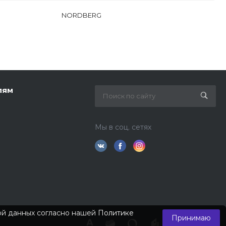
NORDBERG
лям
Мы в соц. сетях
кой данных согласно нашей
Политике
Принимаю