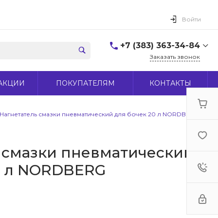
Войти
+7 (383) 363-34-84
Заказать звонок
+7 (383) 363-34-84
АКЦИИ
ПОКУПАТЕЛЯМ
КОНТАКТЫ
г. Новосибирск, ул.
Макаренко, д 44
Пн-Пт: 9:00-18:00 Cб:
10:00-15:00 Вс: Выходной
Нагнетатель смазки пневматический для бочек 20 л NORDBERG
office@midas-tool.ru
 смазки пневматический
0 л NORDBERG