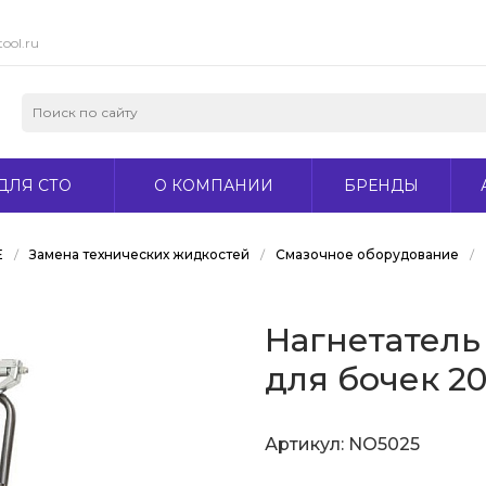
ool.ru
ДЛЯ СТО
О КОМПАНИИ
БРЕНДЫ
Е
/
Замена технических жидкостей
/
Смазочное оборудование
/
Нагнетатель
для бочек 2
Артикул:
NO5025