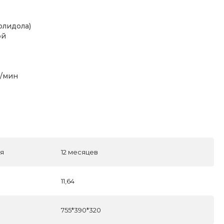
олидола)
ой
л/мин
ля
12 месяцев
11,64
755*390*320