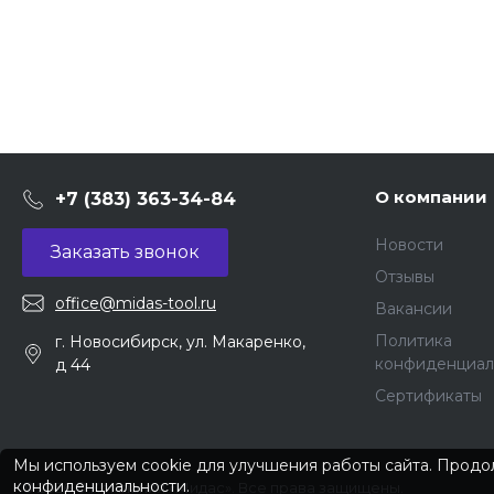
О компании
+7 (383) 363-34-84
Новости
Заказать звонок
Отзывы
office@midas-tool.ru
Вакансии
Политика
г. Новосибирск, ул. Макаренко,
конфиденциал
д 44
Сертификаты
Мы используем cookie для улучшения работы сайта. Продол
конфиденциальности
.
© 2026 © Компания «Мидас». Все права защищены.