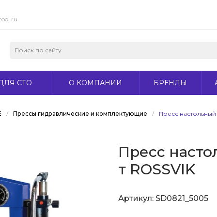
ool.ru
ДЛЯ СТО
О КОМПАНИИ
БРЕНДЫ
Е
/
Прессы гидравлические и комплектующие
/
Пресс настольный 
Пресс насто
т ROSSVIK
Артикул:
SD0821_5005