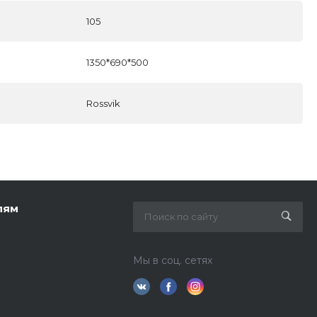
105
1350*690*500
Rossvik
лям
Мы в соц. сетях