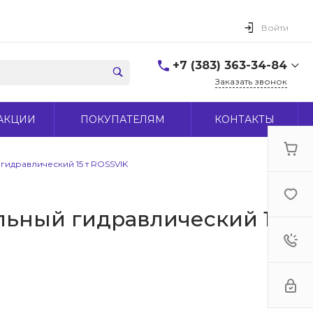
Войти
+7 (383) 363-34-84
Заказать звонок
+7 (383) 363-34-84
АКЦИИ
ПОКУПАТЕЛЯМ
КОНТАКТЫ
г. Новосибирск, ул.
Макаренко, д 44
Пн-Пт: 9:00-18:00 Cб:
10:00-15:00 Вс: Выходной
гидравлический 15 т ROSSVIK
office@midas-tool.ru
льный гидравлический 15