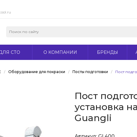
ool.ru
ДЛЯ СТО
О КОМПАНИИ
БРЕНДЫ
Е
/
Оборудование для покраски
/
Посты подготовки
/
Пост подго
Пост подгот
установка н
Guangli
Артикул:
GL400