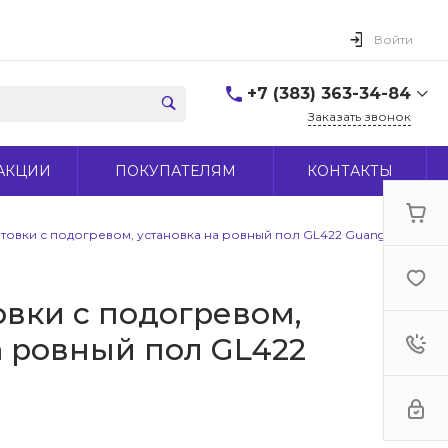
Войти
+7 (383) 363-34-84
Заказать звонок
+7 (383) 363-34-84
АКЦИИ
ПОКУПАТЕЛЯМ
КОНТАКТЫ
г. Новосибирск, ул.
Макаренко, д 44
Пн-Пт: 9:00-18:00 Cб:
10:00-15:00 Вс: Выходной
товки с подогревом, установка на ровный пол GL422 Guangli
office@midas-tool.ru
овки с подогревом,
а ровный пол GL422