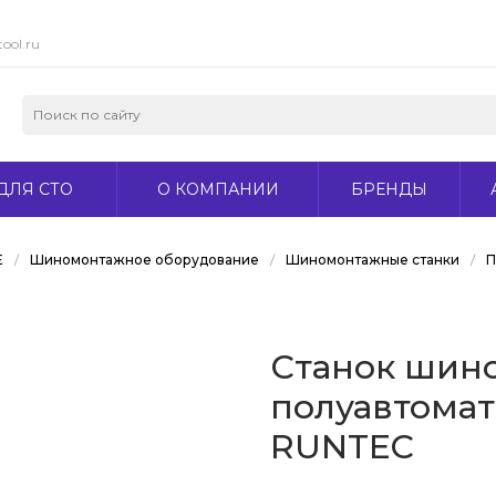
ool.ru
ДЛЯ СТО
О КОМПАНИИ
БРЕНДЫ
Е
/
Шиномонтажное оборудование
/
Шиномонтажные станки
/
П
Станок шин
полуавтомати
RUNTEC