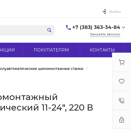
Войти
+7 (383) 363-34-84
Заказать звонок
+7 (383) 363-34-84
АКЦИИ
ПОКУПАТЕЛЯМ
КОНТАКТЫ
г. Новосибирск, ул.
Макаренко, д 44
Пн-Пт: 9:00-18:00 Cб:
10:00-15:00 Вс: Выходной
олуавтоматические шиномонтажные станки
/
office@midas-tool.ru
омонтажный
ческий 11-24", 220 В