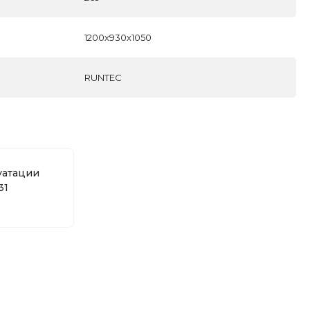
1200х930х1050
RUNTEC
уатации
31