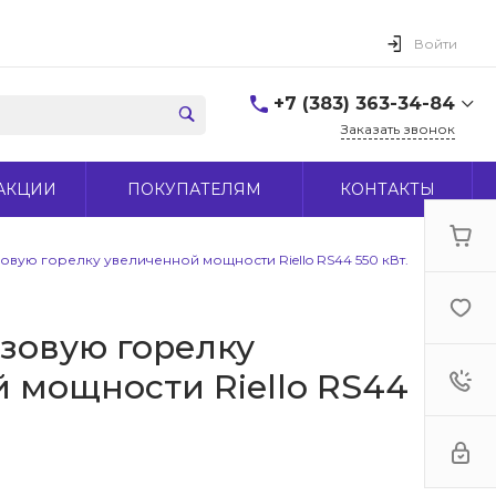
Войти
+7 (383) 363-34-84
Заказать звонок
+7 (383) 363-34-84
АКЦИИ
ПОКУПАТЕЛЯМ
КОНТАКТЫ
г. Новосибирск, ул.
Макаренко, д 44
Пн-Пт: 9:00-18:00 Cб:
10:00-15:00 Вс: Выходной
зовую горелку увеличенной мощности Riello RS44 550 кВт.
office@midas-tool.ru
азовую горелку
 мощности Riello RS44