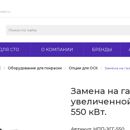
ool.ru
ДЛЯ СТО
О КОМПАНИИ
БРЕНДЫ
Е
/
Оборудование для покраски
/
Опции для ОСК
/
Замена на га
Замена на г
увеличенной
550 кВт.
Артикул:
НПП-ЗГГ-550