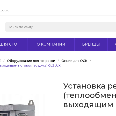
ool.ru
ДЛЯ СТО
О КОМПАНИИ
БРЕНДЫ
Е
/
Оборудование для покраски
/
Опции для ОСК
/
выходящим потоком воздуха) GL3LUX
Установка р
(теплообме
выходящим п