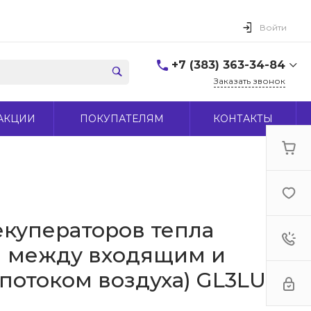
Войти
+7 (383) 363-34-84
Заказать звонок
+7 (383) 363-34-84
АКЦИИ
ПОКУПАТЕЛЯМ
КОНТАКТЫ
г. Новосибирск, ул.
Макаренко, д 44
Пн-Пт: 9:00-18:00 Cб:
10:00-15:00 Вс: Выходной
office@midas-tool.ru
екуператоров тепла
н между входящим и
отоком воздуха) GL3LUX