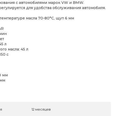
ьзования с автомобилями марок VW и BMW.
егулируется для удобства обслуживания автомобиля.
температуре масла 70-80°С, щуп 6 мм
R
AR
/мин
нет
45 л
го масла: 45 л
150 с
0 мм
 мм
ля
12 месяцев