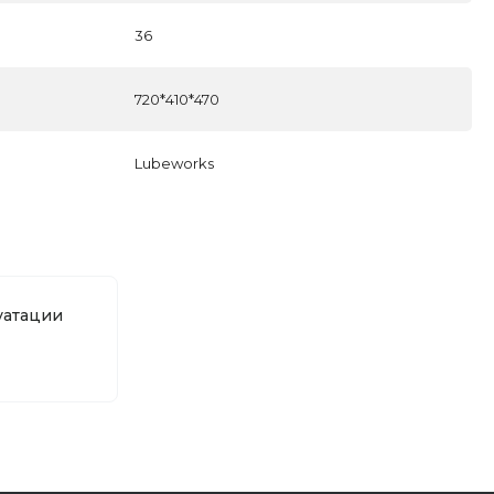
36
720*410*470
Lubeworks
уатации