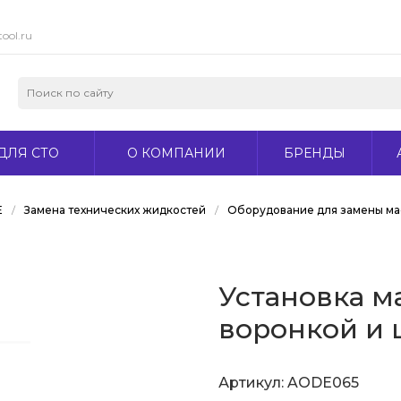
ool.ru
ДЛЯ СТО
О КОМПАНИИ
БРЕНДЫ
Е
/
Замена технических жидкостей
/
Оборудование для замены ма
Установка м
воронкой и
Артикул:
AODE065