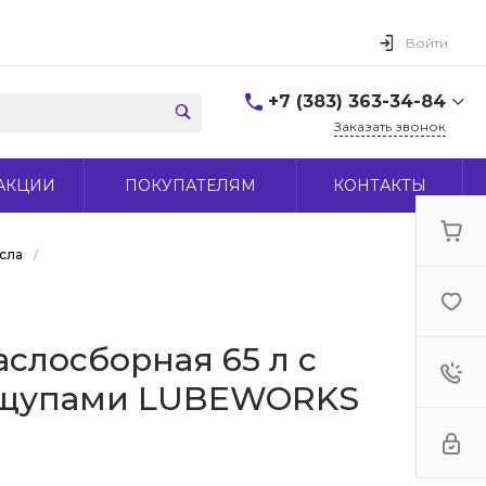
Войти
+7 (383) 363-34-84
Заказать звонок
+7 (383) 363-34-84
АКЦИИ
ПОКУПАТЕЛЯМ
КОНТАКТЫ
г. Новосибирск, ул.
Макаренко, д 44
Пн-Пт: 9:00-18:00 Cб:
10:00-15:00 Вс: Выходной
сла
/
office@midas-tool.ru
аслосборная 65 л с
 щупами LUBEWORKS