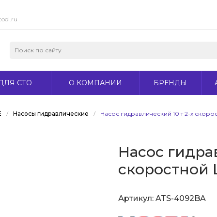
ool.ru
ДЛЯ СТО
О КОМПАНИИ
БРЕНДЫ
Е
/
Насосы гидравлические
/
Насос гидравлический 10 т 2-х скорос
Насос гидрав
скоростной L
Артикул:
ATS-4092BA