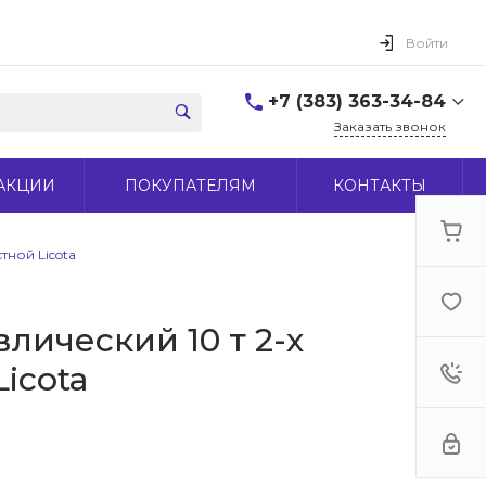
Войти
+7 (383) 363-34-84
Заказать звонок
+7 (383) 363-34-84
АКЦИИ
ПОКУПАТЕЛЯМ
КОНТАКТЫ
г. Новосибирск, ул.
Макаренко, д 44
Пн-Пт: 9:00-18:00 Cб:
10:00-15:00 Вс: Выходной
тной Licota
office@midas-tool.ru
лический 10 т 2-х
icota