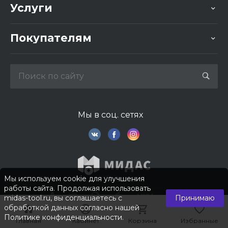
Услуги
Покупателям
Мы в соц. сетях
Мы используем cookie для улучшения
работы сайта. Продолжая использовать
midas-tool.ru, вы соглашаетесь с
Принимаю
обработкой данных согласно нашей
Политике конфиденциальности
.
Главная
Главная
Кабинет
Кабинет
Корзина
Корзина
Избранные
Избранные
© 2026 © Компания «Мидас». Все права защищены.