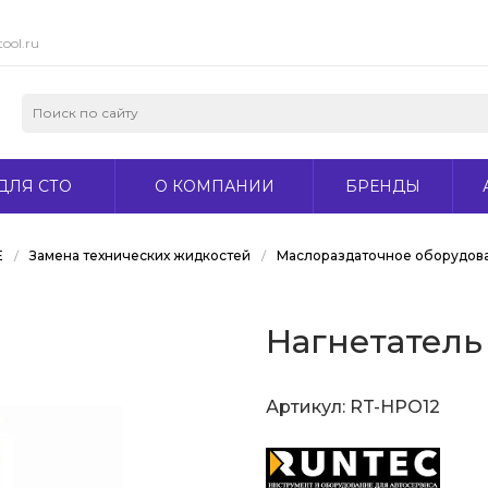
ool.ru
ДЛЯ СТО
О КОМПАНИИ
БРЕНДЫ
Е
/
Замена технических жидкостей
/
Маслораздаточное оборудов
Нагнетатель
Артикул:
RT-HPO12