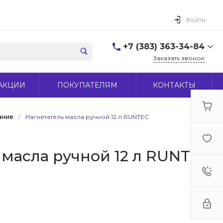
Войти
+7 (383) 363-34-84
Заказать звонок
+7 (383) 363-34-84
АКЦИИ
ПОКУПАТЕЛЯМ
КОНТАКТЫ
г. Новосибирск, ул.
Макаренко, д 44
Пн-Пт: 9:00-18:00 Cб:
10:00-15:00 Вс: Выходной
ание
/
Нагнетатель масла ручной 12 л RUNTEC
office@midas-tool.ru
 масла ручной 12 л RUNTEC