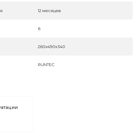
ля
12 месяцев
6
260x490x340
RUNTEC
уатации