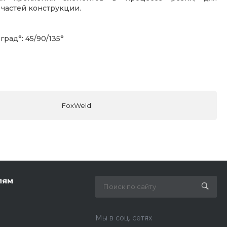
частей конструкции.
град°: 45/90/135°
FoxWeld
лям
Мы в соц. сетях