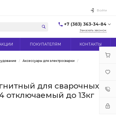
Войти
+7 (383) 363-34-84
Заказать звонок
+7 (383) 363-34-84
АКЦИИ
ПОКУПАТЕЛЯМ
КОНТАКТЫ
г. Новосибирск, ул.
Макаренко, д 44
Пн-Пт: 9:00-18:00 Cб:
10:00-15:00 Вс: Выходной
рудование
/
Аксессуары для электросварки
/
office@midas-tool.ru
гнитный для сварочных
-4 отключаемый до 13кг