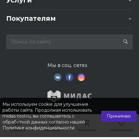
Услуги
Покупателям
Мы в соц. сетях
Мы используем cookie для улучшения
работы сайта. Продолжая использовать
midas-tool.ru, вы соглашаетесь с
Принимаю
обработкой данных согласно нашей
Политике конфиденциальности
.
Главная
Главная
Кабинет
Кабинет
Корзина
Корзина
Избранные
Избранные
© 2026 © Компания «Мидас». Все права защищены.