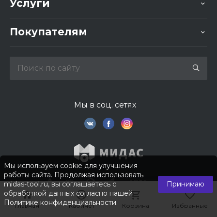
Услуги
Покупателям
Мы в соц. сетях
Мы используем cookie для улучшения
работы сайта. Продолжая использовать
midas-tool.ru, вы соглашаетесь с
Принимаю
обработкой данных согласно нашей
Политике конфиденциальности
.
Главная
Главная
Кабинет
Кабинет
Корзина
Корзина
Избранные
Избранные
© 2026 © Компания «Мидас». Все права защищены.