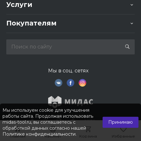
Услуги
Покупателям
Мы в соц. сетях
Мы используем cookie для улучшения
работы сайта. Продолжая использовать
midas-tool.ru, вы соглашаетесь с
Принимаю
обработкой данных согласно нашей
Политике конфиденциальности
.
Главная
Главная
Кабинет
Кабинет
Корзина
Корзина
Избранные
Избранные
© 2026 © Компания «Мидас». Все права защищены.