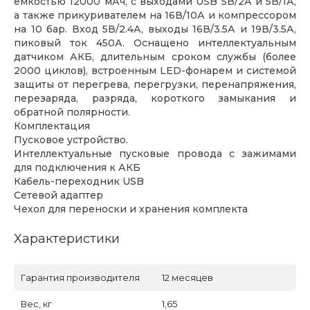
емкостью 12000 мАч, с выходами USB 5В/2А и 5В/1А,
а также прикуривателем на 16В/10А и компрессором
на 10 бар. Вход 5В/2.4А, выходы 16В/3.5А и 19В/3.5А,
пиковый ток 450А. Оснащено интеллектуальным
датчиком АКБ, длительным сроком службы (более
2000 циклов), встроенным LED-фонарем и системой
защиты от перегрева, перегрузки, перенапряжения,
перезаряда, разряда, короткого замыкания и
обратной полярности.
Комплектация
Пусковое устройство.
Интеллектуальные пусковые провода с зажимами
для подключения к АКБ
Кабель-переходник USB
Сетевой адаптер
Чехол для переноски и хранения комплекта
Характеристики
Гарантия производителя
12 месяцев
Вес, кг
1,65