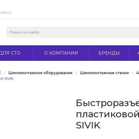
ool.ru
ДЛЯ СТО
О КОМПАНИИ
БРЕНДЫ
Е
/
Шиномонтажное оборудование
/
Шиномонтажные станки
/
А
 SIVIK
Быстроразъ
пластиковой
SIVIK