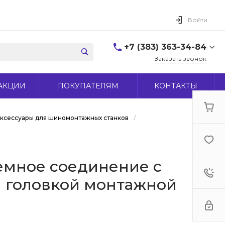
Войти
+7 (383) 363-34-84
Заказать звонок
+7 (383) 363-34-84
АКЦИИ
ПОКУПАТЕЛЯМ
КОНТАКТЫ
г. Новосибирск, ул.
Макаренко, д 44
Пн-Пт: 9:00-18:00 Cб:
10:00-15:00 Вс: Выходной
ксессуары для шиномонтажных станков
/
office@midas-tool.ru
емное соединение с
 головкой монтажной