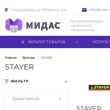
г. Новосибирск, ул. Макаренко, д 44
office@midas-t
Профессиональный
инструмент и
оборудование
КАТАЛОГ ТОВАРОВ
УСЛУГИ 
Главная
/
Бренды
/
STAYER
STAYER
ФИЛЬТР
Длина полотна
STAYER