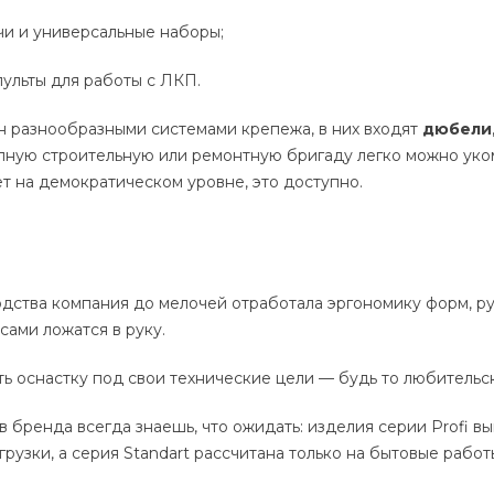
и и универсальные наборы;
пульты для работы с ЛКП.
н разнообразными системами крепежа, в них входят
дюбели
упную строительную или ремонтную бригаду легко можно уко
 на демократическом уровне, это доступно.
одства компания до мелочей отработала эргономику форм, р
сами ложатся в руку.
ь оснастку под свои технические цели — будь то любительс
в бренда всегда знаешь, что ожидать: изделия серии Profi 
рузки, а серия Standart рассчитана только на бытовые работ