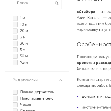
«Стайер»
— извес
Азии. Каталог — о
1 м
всего под этим бр
10 м
маркировку на упако
20 м
3 м
Особеннос
30 м
5 м
50 м
Производитель уж
7,5 м
крепеж
и
расход
биты, ключи, отве
Компания стараетс
Вид упаковки
слесарных работ. 
Планка-держатель
домкраты и под
Пластиковый кейс
Чехол
инструментальн
Блистер