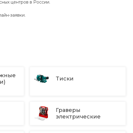
сных центров в России.
лайн-заявки.
ажные
Тиски
ки)
Граверы
е
электрические