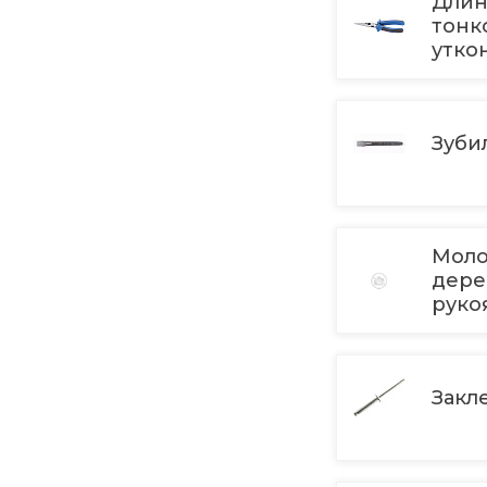
Длин
тонк
утко
Зуби
Моло
дер
руко
Закл