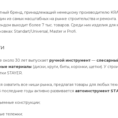
тный бренд, принадлежащий немецкому производителю KRAF
дин из самых масштабных на рынке строительства и ремонта.
ендом выходит более 7 тыс. товаров. Среди них изделия дл
вках: Standart/Universal, Master и Profi.
ти
е около 30 лет выпускает
ручной инструмент
—
слесарны
ные материалы
(диски, круги, биты, коронки, щетки). У ст
ртки STAYER.
я охватить все ниши рынка, предлагая товары для любых те
В последние годы активно развивается
автоинструмент ST
ъемные конструкции;
ые тележки;