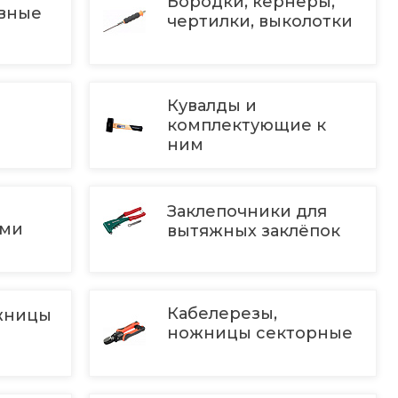
Бородки, кернеры,
авные
чертилки, выколотки
Кувалды и
комплектующие к
ним
Заклепочники для
ыми
вытяжных заклёпок
Кабелерезы,
жницы
ножницы секторные