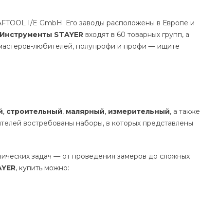
TOOL I/E GmbH. Его заводы расположены в Европе и
Инструменты STAYER
входят в 60 товарных групп, а
я мастеров-любителей, полупрофи и профи — ищите
й
,
строительный
,
малярный
,
измерительный
, а также
роителей востребованы наборы, в которых представлены
хнических задач — от проведения замеров до сложных
AYER
, купить можно: