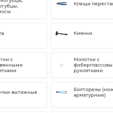
ногубцы,
Клещи перест
огубцы,
носы
ла
Киянки
тки с
Молотки с
евянными
фиберглассов
ятками
рукоятками
Болторезы (но
епки вытяжные
арматурные)