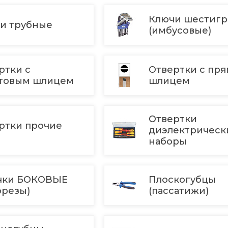
Ключи шестиг
и трубные
(имбусовые)
ртки с
Отвертки с пр
товым шлицем
шлицем
Отвертки
ртки прочие
диэлектрическ
наборы
чки БОКОВЫЕ
Плоскогубцы
орезы)
(пассатижи)