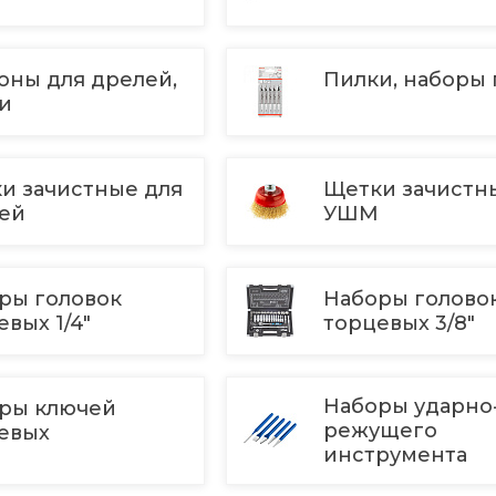
оны для дрелей,
Пилки, наборы 
чи
и зачистные для
Щетки зачистн
лей
УШМ
ры головок
Наборы голово
евых 1/4"
торцевых 3/8"
Наборы ударно
ры ключей
режущего
евых
инструмента