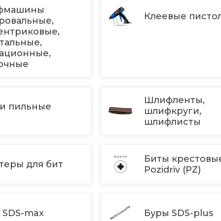
фмашины
Клеевые писто
ровальные,
ентриковые,
тальные,
ационные,
очные
Шлифленты,
и пильные
шлифкруги,
шлифлисты
Биты крестовы
теры для бит
Pozidriv (PZ)
 SDS-max
Буры SDS-plus