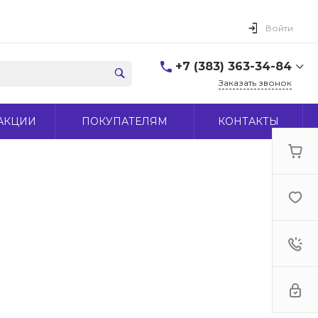
Войти
+7 (383) 363-34-84
Заказать звонок
+7 (383) 363-34-84
АКЦИИ
ПОКУПАТЕЛЯМ
КОНТАКТЫ
г. Новосибирск, ул.
Макаренко, д 44
Пн-Пт: 9:00-18:00 Cб:
10:00-15:00 Вс: Выходной
office@midas-tool.ru