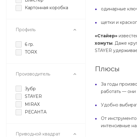
Картонная коробка
одинарные ключ
щетки и краско
Профиль
«Стайер»
известе
хомуты
. Даже кр
6 гр.
STAYER удерживает
TORX
Плюсы
Производитель
За годы произв
Зубр
работать — они 
STAYER
MIRAX
Удобно выбират
РЕСАНТА
От инструменто
интенсивные наг
Приводной квадрат