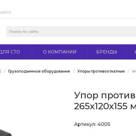
ool.ru
ДЛЯ СТО
О КОМПАНИИ
БРЕНДЫ
Е
/
Грузоподъемное оборудование
/
Упоры противооткатные
/
У
Упор проти
265х120х155 
Артикул:
4005