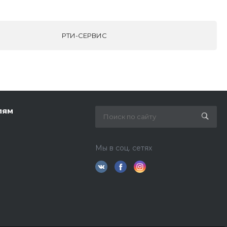
РТИ-СЕРВИС
лям
Мы в соц. сетях