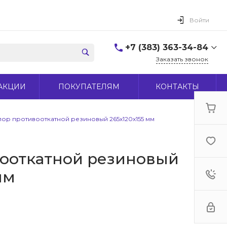
Войти
+7 (383) 363-34-84
Заказать звонок
+7 (383) 363-34-84
АКЦИИ
ПОКУПАТЕЛЯМ
КОНТАКТЫ
г. Новосибирск, ул.
Макаренко, д 44
Пн-Пт: 9:00-18:00 Cб:
10:00-15:00 Вс: Выходной
пор противооткатной резиновый 265х120х155 мм
office@midas-tool.ru
вооткатной резиновый
мм