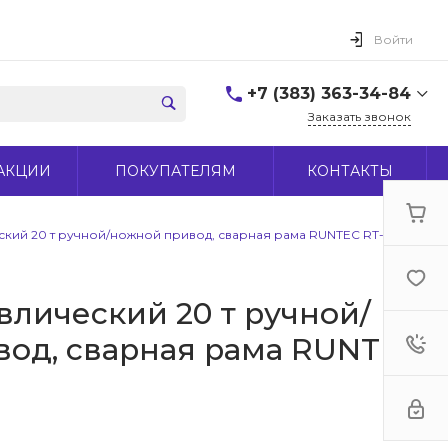
Войти
+7 (383) 363-34-84
Заказать звонок
+7 (383) 363-34-84
АКЦИИ
ПОКУПАТЕЛЯМ
КОНТАКТЫ
г. Новосибирск, ул.
Макаренко, д 44
Пн-Пт: 9:00-18:00 Cб:
10:00-15:00 Вс: Выходной
ский 20 т ручной/ножной привод, сварная рама RUNTEC RT-SP20
office@midas-tool.ru
влический 20 т ручной/
од, сварная рама RUNTEC