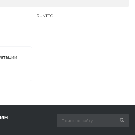
RUNTEC
уатации
лям