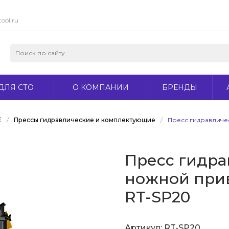
ool.ru
ДЛЯ СТО
О КОМПАНИИ
БРЕНДЫ
Е
/
Прессы гидравлические и комплектующие
/
Пресс гидравличе
Пресс гидра
ножной прив
RT-SP20
Артикул:
RT-SP20