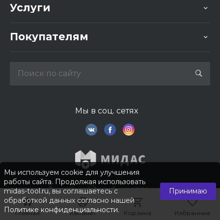
Услуги
Покупателям
Мы в соц. сетях
Мы используем cookie для улучшения
работы сайта. Продолжая использовать
midas-tool.ru, вы соглашаетесь с
Принимаю
обработкой данных согласно нашей
Политике конфиденциальности
.
Главная
Главная
Кабинет
Кабинет
Корзина
Корзина
Избранные
Избранные
© 2026 © Компания «Мидас». Все права защищены.